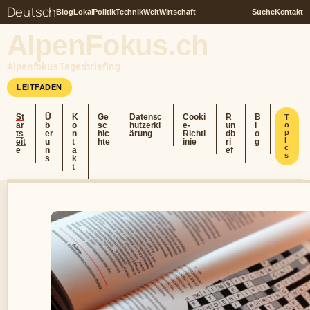
Deutsch
Blog
Lokal
Politik
Technik
Welt
Wirtschaft
Suche
Kontakt
AlpenFokus.ch
Alpenfokus Tagesbriefing
LEITFADEN
St
Ü
K
Ge
Datensc
Cooki
R
B
T
ar
b
o
sc
hutzerkl
e-
un
l
o
p
ts
er
n
hic
ärung
Richtl
db
o
i
eit
u
t
hte
inie
ri
g
c
e
n
a
ef
s
s
k
t