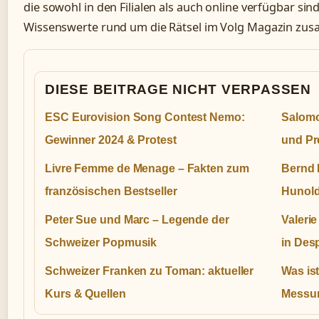
die sowohl in den Filialen als auch online verfügbar sind
Wissenswerte rund um die Rätsel im Volg Magazin zu
DIESE BEITRAGE NICHT VERPASSEN
ESC Eurovision Song Contest Nemo:
Salomo
Gewinner 2024 & Protest
und Pr
Livre Femme de Menage – Fakten zum
Bernd R
französischen Bestseller
Hunold
Peter Sue und Marc – Legende der
Valeri
Schweizer Popmusik
in Des
Schweizer Franken zu Toman: aktueller
Was ist
Kurs & Quellen
Messu