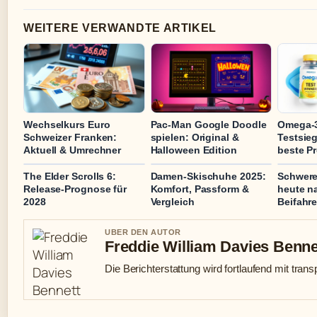
WEITERE VERWANDTE ARTIKEL
Wechselkurs Euro
Pac-Man Google Doodle
Omega-3
Schweizer Franken:
spielen: Original &
Testsie
Aktuell & Umrechner
Halloween Edition
beste P
The Elder Scrolls 6:
Damen-Skischuhe 2025:
Schwere
Release-Prognose für
Komfort, Passform &
heute n
2028
Vergleich
Beifahrer
UBER DEN AUTOR
Freddie William Davies Benne
Die Berichterstattung wird fortlaufend mit trans