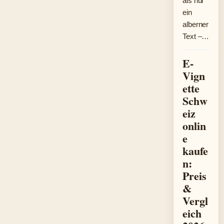
als nur
ein
alberner
Text –…
E-
Vign
ette
Schw
eiz
onlin
e
kaufe
n:
Preis
&
Vergl
eich