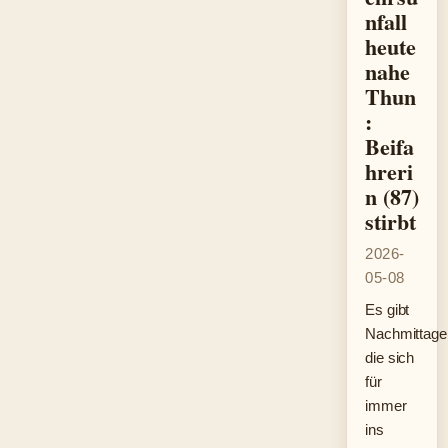
nfall
heute
nahe
Thun
:
Beifa
hreri
n (87)
stirbt
2026-
05-08
Es gibt
Nachmittage
die sich
für
immer
ins