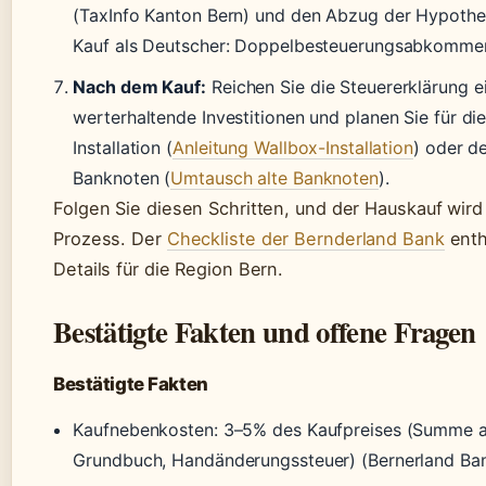
(TaxInfo Kanton Bern) und den Abzug der Hypothek
Kauf als Deutscher: Doppelbesteuerungsabkommen
Nach dem Kauf:
Reichen Sie die Steuererklärung ei
werterhaltende Investitionen und planen Sie für di
Installation (
Anleitung Wallbox-Installation
) oder d
Banknoten (
Umtausch alte Banknoten
).
Folgen Sie diesen Schritten, und der Hauskauf wird 
Prozess. Der
Checkliste der Bernderland Bank
enth
Details für die Region Bern.
Bestätigte Fakten und offene Fragen
Bestätigte Fakten
Kaufnebenkosten: 3–5% des Kaufpreises (Summe a
Grundbuch, Handänderungssteuer) (Bernerland Ba