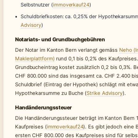
Selbstnutzer (
immoverkauf24
)
Schuldbriefkosten: ca. 0,25% der Hypothekarsumm
Advisory
)
Notariats- und Grundbuchgebühren
Der Notar im Kanton Bern verlangt gemäss
Neho (I
Maklerplattform)
rund 0,1 bis 0,2% des Kaufpreises
Grundbucheintrag kostet zusätzlich 0,2 bis 0,3%. B
CHF 800.000 sind das insgesamt ca. CHF 2.400 bi
Schuldbrief (Eintrag der Hypothek) schlägt mit etw
Hypothekarsumme zu Buche (
Strike Advisory
).
Handänderungssteuer
Die Handänderungssteuer beträgt im Kanton Bern 
Kaufpreises (
immoverkauf24
). Es gibt jedoch eine 
ersten CHF 800.000 des Kaufpreises sind für sel