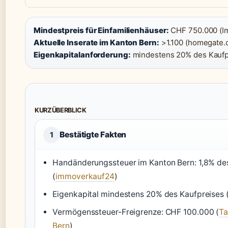
Mindestpreis für Einfamilienhäuser:
CHF 750.000 (I
Aktuelle Inserate im Kanton Bern:
>1.100 (homegate.c
Eigenkapitalanforderung:
mindestens 20% des Kaufp
KURZÜBERBLICK
Bestätigte Fakten
1
Handänderungssteuer im Kanton Bern: 1,8% de
(
immoverkauf24
)
Eigenkapital mindestens 20% des Kaufpreises 
Vermögenssteuer-Freigrenze: CHF 100.000 (
Ta
Bern
)