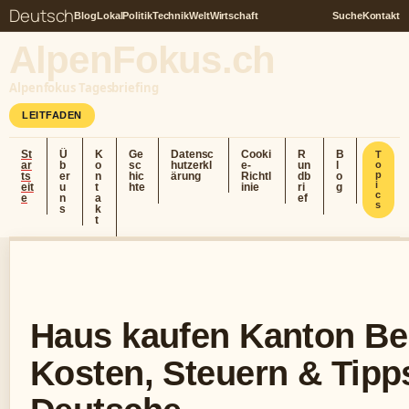
Deutsch
Blog
Lokal
Politik
Technik
Welt
Wirtschaft
Suche
Kontakt
AlpenFokus.ch
Alpenfokus Tagesbriefing
LEITFADEN
St
Ü
K
Ge
Datensc
Cooki
R
B
T
ar
b
o
sc
hutzerkl
e-
un
l
o
p
ts
er
n
hic
ärung
Richtl
db
o
i
eit
u
t
hte
inie
ri
g
c
e
n
a
ef
s
s
k
t
Haus kaufen Kanton Be
Kosten, Steuern & Tipps