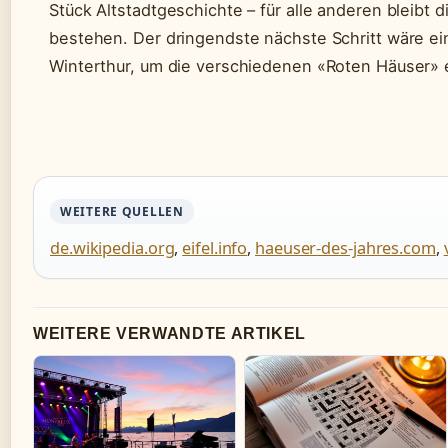
Stück Altstadtgeschichte – für alle anderen bleibt 
bestehen. Der dringendste nächste Schritt wäre eine
Winterthur, um die verschiedenen «Roten Häuser» 
WEITERE QUELLEN
de.wikipedia.org
,
eifel.info
,
haeuser-des-jahres.com
,
WEITERE VERWANDTE ARTIKEL