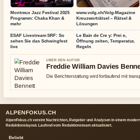
Montreux Jazz Festival 2025
www.volg.ch/Volg-Magazine
Programm: Chaka Khan &
Kreuzworträtsel – Rätsel &
mehr
Lösungen
ESAF Livestream SRF: So
Le Bain de Cre y: Prei e,
sehen Sie das Schwingfest
Öffnung zeiten, Temperatur,
live
Regeln
UBER DEN AUTOR
Freddie William Davies Benne
Die Berichterstattung wird fortlaufend mit trans
ALPENFOKUS.CH
AlpenFokus.ch vereint Nachrichten, Ratgeber und Analysen in einem moder
Redaktionslayout. Laufend vom Redaktionsteam aktualisiert.
Beliebt