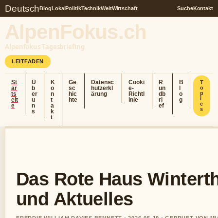
Deutsch
Blog
Lokal
Politik
Technik
Welt
Wirtschaft
Suche
Kontakt
AlpenFokus.ch
Alpenfokus Tagesbriefing
LEITFADEN
St
Ü
K
Ge
Datensc
Cooki
R
B
T
ar
b
o
sc
hutzerkl
e-
un
l
o
p
ts
er
n
hic
ärung
Richtl
db
o
i
eit
u
t
hte
inie
ri
g
c
e
n
a
ef
s
s
k
t
Das Rote Haus Winterth
und Aktuelles