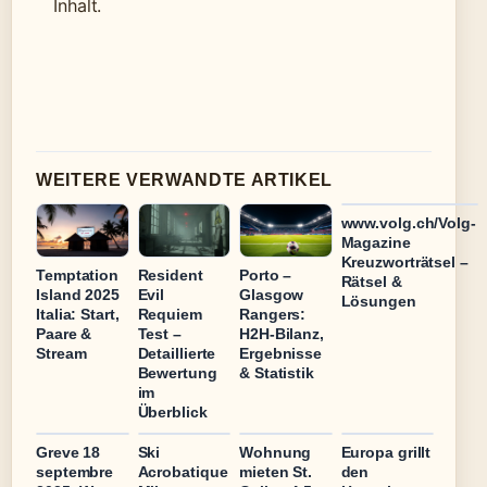
Inhalt.
WEITERE VERWANDTE ARTIKEL
www.volg.ch/Volg-
Magazine
Kreuzworträtsel –
Temptation
Resident
Porto –
Rätsel &
Island 2025
Evil
Glasgow
Lösungen
Italia: Start,
Requiem
Rangers:
Paare &
Test –
H2H-Bilanz,
Stream
Detaillierte
Ergebnisse
Bewertung
& Statistik
im
Überblick
Greve 18
Ski
Wohnung
Europa grillt
septembre
Acrobatique
mieten St.
den