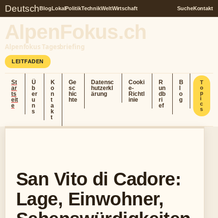
Deutsch
Blog
Lokal
Politik
Technik
Welt
Wirtschaft
Suche
Kontakt
AlpenFokus.ch
Alpenfokus Tagesbriefing
LEITFADEN
St
Ü
K
Ge
Datensc
Cooki
R
B
T
ar
b
o
sc
hutzerkl
e-
un
l
o
p
ts
er
n
hic
ärung
Richtl
db
o
i
eit
u
t
hte
inie
ri
g
c
e
n
a
ef
s
s
k
t
San Vito di Cadore:
Lage, Einwohner,