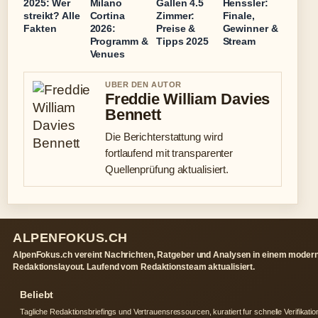
2025: Wer
Milano
Gallen 4.5
Henssler:
streikt? Alle
Cortina
Zimmer:
Finale,
Fakten
2026:
Preise &
Gewinner &
Programm &
Tipps 2025
Stream
Venues
UBER DEN AUTOR
Freddie William Davies
Bennett
Die Berichterstattung wird
fortlaufend mit transparenter
Quellenprüfung aktualisiert.
ALPENFOKUS.CH
AlpenFokus.ch vereint Nachrichten, Ratgeber und Analysen in einem moder
Redaktionslayout. Laufend vom Redaktionsteam aktualisiert.
Beliebt
Tagliche Redaktionsbriefings und Vertrauensressourcen, kuratiert fur schnelle Verifikatio