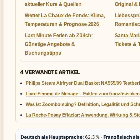
aktueller Kurs & Quellen
Original &
Wetter La Chaux-de-Fonds: Klima,
Liebessprü
Temperaturen & Prognose 2026
Romantisch
Last Minute Ferien ab Zürich:
Santa Mari
Günstige Angebote &
Tickets & 
Buchungstipps
4 VERWANDTE ARTIKEL
Philips Steam Airfryer Dual Basket NA555/09 Testber
Livre Femme de Menage – Fakten zum französischen 
Was ist Zoombombing? Definition, Legalität und S
La Roche-Posay Effaclar: Anwendung, Wirkung & Sic
Deutsch als Hauptsprache:
62,3 % ·
Französisch al