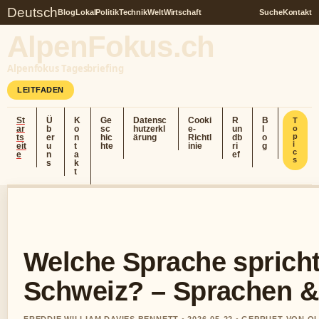
Deutsch
Blog
Lokal
Politik
Technik
Welt
Wirtschaft
Suche
Kontakt
AlpenFokus.ch
Alpenfokus Tagesbriefing
LEITFADEN
St
Ü
K
Ge
Datensc
Cooki
R
B
T
ar
b
o
sc
hutzerkl
e-
un
l
o
p
ts
er
n
hic
ärung
Richtl
db
o
i
eit
u
t
hte
inie
ri
g
c
e
n
a
ef
s
s
k
t
Welche Sprache spricht
Schweiz? – Sprachen &