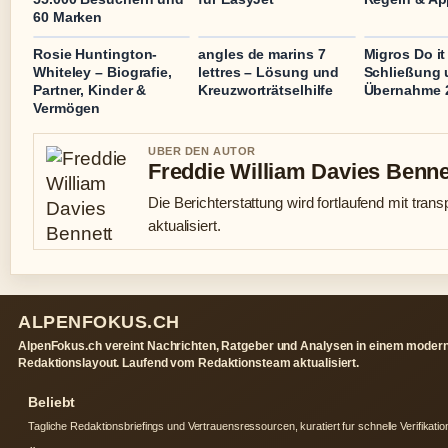
60 Marken
Rosie Huntington-
angles de marins 7
Migros Do it
Whiteley – Biografie,
lettres – Lösung und
Schließung
Partner, Kinder &
Kreuzworträtselhilfe
Übernahme 
Vermögen
UBER DEN AUTOR
Freddie William Davies Benne
Die Berichterstattung wird fortlaufend mit tran
aktualisiert.
ALPENFOKUS.CH
AlpenFokus.ch vereint Nachrichten, Ratgeber und Analysen in einem moder
Redaktionslayout. Laufend vom Redaktionsteam aktualisiert.
Beliebt
Tagliche Redaktionsbriefings und Vertrauensressourcen, kuratiert fur schnelle Verifikatio