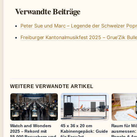
Verwandte Beiträge
Peter Sue und Marc – Legende der Schweizer Pop
Freiburger Kantonalmusikfest 2025 – Grue’Zik Bul
WEITERE VERWANDTE ARTIKEL
Watch and Wonders
45 x 36 x 20 cm
Raum für Mö
2025 – Rekord mit
Kabinengepäck: Guide
ausmessen: 
55.000 Besuchern und
für EasyJet
Regeln & Ap