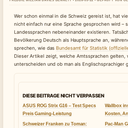
FREDDIE WILLIAM DAVIES BENNETT • 2026-05-22 • GEPRUFT VON O
Wer schon einmal in die Schweiz gereist ist, hat vie
nicht einfach nur eine Sprache gesprochen wird – s
Landessprachen nebeneinander existieren. Tatsäch
Bevölkerung Deutsch als Hauptsprache an, währen
sprechen, wie das
Bundesamt für Statistik (offiziell
Dieser Artikel zeigt, welche Amtssprachen gelten, 
unterscheiden und ob man als Englischsprachiger 
DIESE BEITRAGE NICHT VERPASSEN
ASUS ROG Strix G16 – Test Specs
Wallbox in
Preis Gaming-Leistung
Kosten, An
Schweizer Franken zu Toman:
Pac-Man G