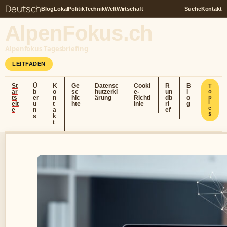
Deutsch
Blog
Lokal
Politik
Technik
Welt
Wirtschaft
Suche
Kontakt
AlpenFokus.ch
Alpenfokus Tagesbriefing
LEITFADEN
St
Ü
K
Ge
Datensc
Cooki
R
B
T
ar
b
o
sc
hutzerkl
e-
un
l
o
p
ts
er
n
hic
ärung
Richtl
db
o
i
eit
u
t
hte
inie
ri
g
c
e
n
a
ef
s
s
k
t