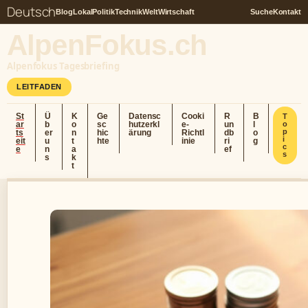
Deutsch
Blog
Lokal
Politik
Technik
Welt
Wirtschaft
Suche
Kontakt
AlpenFokus.ch
Alpenfokus Tagesbriefing
LEITFADEN
St
Ü
K
Ge
Datensc
Cooki
R
B
T
ar
b
o
sc
hutzerkl
e-
un
l
o
p
ts
er
n
hic
ärung
Richtl
db
o
i
eit
u
t
hte
inie
ri
g
c
e
n
a
ef
s
s
k
t