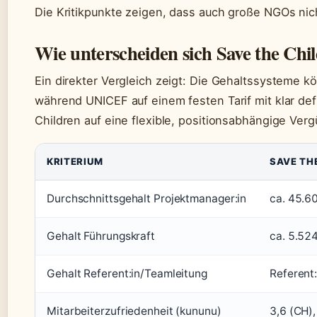
Die Kritikpunkte zeigen, dass auch große NGOs nic
Wie unterscheiden sich Save the C
Ein direkter Vergleich zeigt: Die Gehaltssysteme k
während UNICEF auf einem festen Tarif mit klar defi
Children auf eine flexible, positionsabhängige Verg
KRITERIUM
SAVE TH
Durchschnittsgehalt Projektmanager:in
ca. 45.60
Gehalt Führungskraft
ca. 5.52
Gehalt Referent:in/Teamleitung
Referent
Mitarbeiterzufriedenheit (kununu)
3,6 (CH),