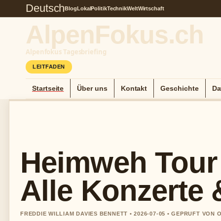
Deutsch
Blog
Lokal
Politik
Technik
Welt
Wirtschaft
AlpenFokus.ch
Alpenfokus Tagesbriefing
LEITFADEN
Startseite
Über uns
Kontakt
Geschichte
Da
Heimweh Tour 
Alle Konzerte 
FREDDIE WILLIAM DAVIES BENNETT • 2026-07-05 • GEPRUFT VON