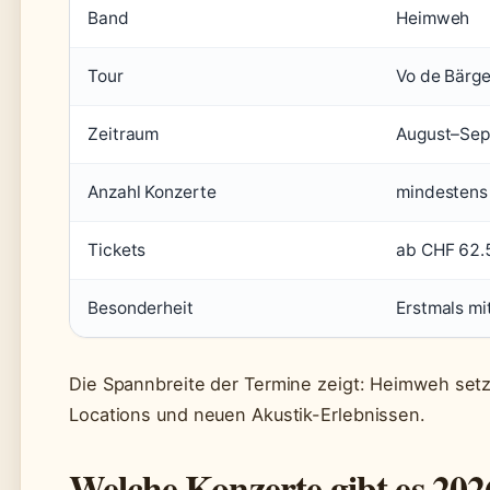
Band
Heimweh
Tour
Vo de Bärge
Zeitraum
August–Se
Anzahl Konzerte
mindestens
Tickets
ab CHF 62.5
Besonderheit
Erstmals mi
Die Spannbreite der Termine zeigt: Heimweh set
Locations und neuen Akustik-Erlebnissen.
Welche Konzerte gibt es 202