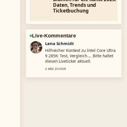
Daten, Trends und
Ticketbuchung
Live-Kommentare
Felix Meyer
Die Berichterstattung zu Unfall Rüti
ZH heute: Aktuelle Meldungen und...
wirkt solide und sehr gut
nachvollziehbar.
4 MIN ZUVOR